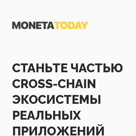
СТАНЬТЕ ЧАСТЬЮ
CROSS-CHAIN
ЭКОСИСТЕМЫ
РЕАЛЬНЫХ
ПРИЛОЖЕНИЙ